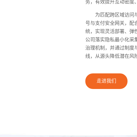
务，有效提升互动密度
为匹配跨区域访问
号与支付安全网关，配
统，实现灵活部署、弹
公司落实隐私最小化采
治理机制，并通过制度
线，从源头降低潜在风
走进我们