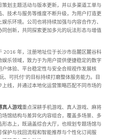
日策划主题活动与版本更新，并以多渠道工单与
品、技术与服务等维度不断升级，为用户打造更
上娱乐环境。公司也将持续加强与内容合作方、
协同创新，共同探索更加多元的玩法形态与增值
于 2016 年，注册地址位于长沙市岳麓区麓谷科
动娱乐领域，致力于为用户提供便捷稳定的数字
用户体验、平台稳定性与安全合规视作发展核
好玩、可托付”的目标持续打磨整体服务能力。目
步上线，并通过本地化运营策略匹配不同市场的
博真人游戏
重点深耕手机游戏、真人游戏、麻将
的场馆结构与差异化内容组合，覆盖多场景、多
品形态上，既涵盖综合大厅，也规划专题场馆与
号保护与找回流程和智能推荐与个性化订阅服