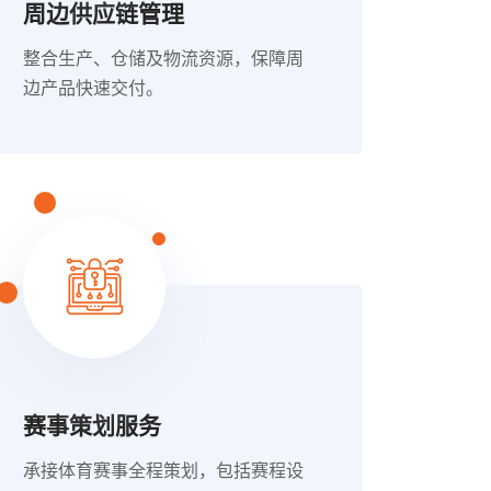
周边供应链管理
整合生产、仓储及物流资源，保障周
边产品快速交付。
赛事策划服务
承接体育赛事全程策划，包括赛程设