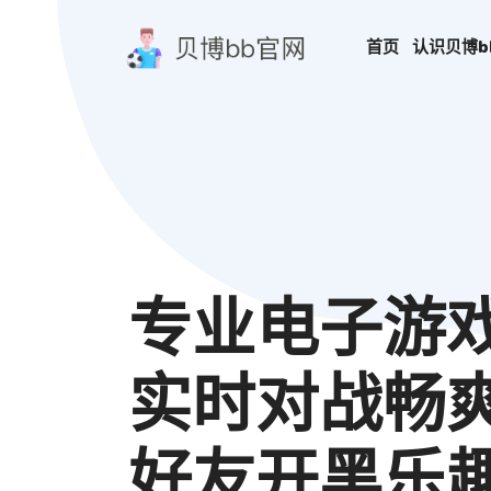
首页
认识
贝博b
专业电子游
实时对战畅
好友开黑乐