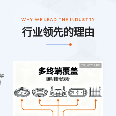
WHY WE LEAD THE INDUSTRY
行业领先的理由
解
播