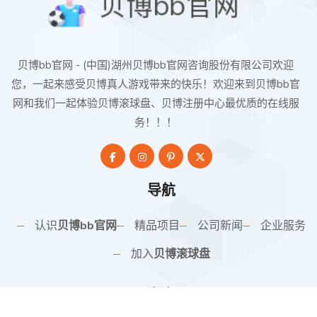
贝博bb官网 - (中国)湖州贝博bb官网咨询股份有限公司欢迎
您，一起来感受贝博真人游戏带来的快乐！欢迎来到贝博bb官
网和我们一起体验贝博滚球盘、贝博注册中心最优质的在线服
务！！！
导航
认识
贝博bb官网
精品项目
公司新闻
企业服务
加入
贝博滚球盘
网站地图