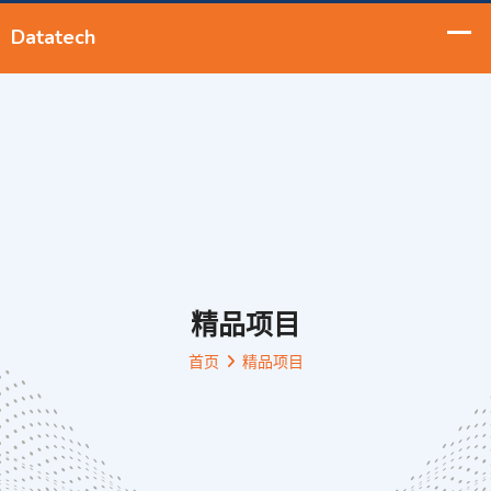
精品项目
首页
精品项目