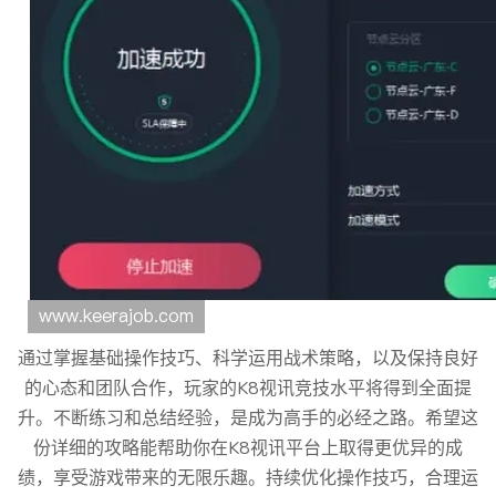
通过掌握基础操作技巧、科学运用战术策略，以及保持良好
的心态和团队合作，玩家的K8视讯竞技水平将得到全面提
升。不断练习和总结经验，是成为高手的必经之路。希望这
份详细的攻略能帮助你在K8视讯平台上取得更优异的成
绩，享受游戏带来的无限乐趣。持续优化操作技巧，合理运