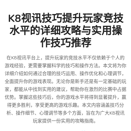
K8视讯技巧提升玩家竞技
水平的详细攻略与实用操
作技巧推荐
在K8视讯平台上，提升玩家的竞技水平不仅依赖于个人的
游戏经验，更需要掌握科学的技巧和操作方法。本文将为你
详细介绍如何通过合理的技巧运用、操作优化和心理调节，
全面提升你的游戏表现。无论你是新手还是有一定基础的玩
家，都能从中找到实用的建议，帮助你在激烈的比赛中占据
优势。掌握这些技巧后，你的游戏水平将得到显著提升，赢
得更多胜利，享受更高的游戏乐趣。本文内容涵盖技巧分
析、操作细节、心理调节等多个方面，旨在为广大K8视讯
玩家提供一份实用的攻略指南。