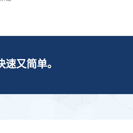
快速又简单。
航
网站地图