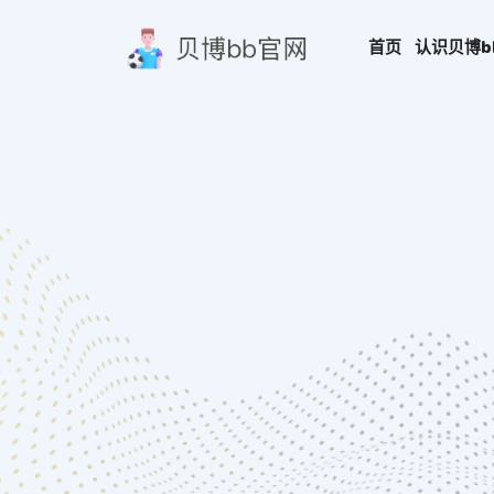
首页
认识
贝博b