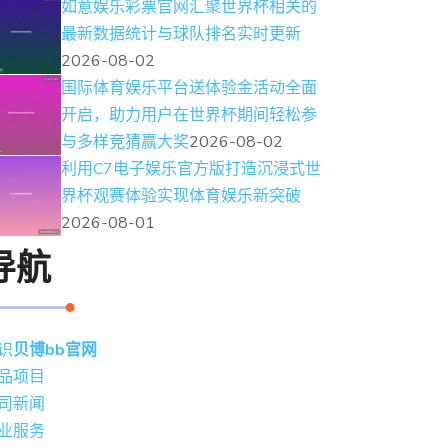
如意娱乐彩票官网汇聚世界杯相关的
最新数据统计与球队排名实时更新
2026-08-02
国际体育娱乐平台送体验金活动全面
开启，助力用户在世界杯期间轻松参
与多样竞猜赢大奖
2026-08-02
利用C7电子娱乐官方版打造沉浸式世
界杯观赛体验实现体育娱乐新突破
2026-08-01
导航
识
贝博bb官网
品项目
司新闻
业服务