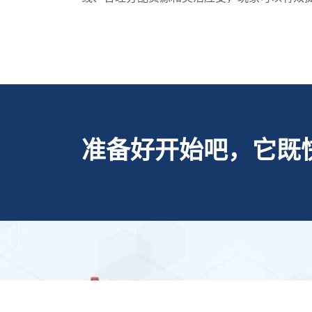
准备好开始吧，它既
导