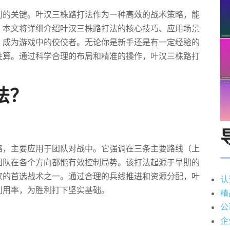
利的关键。叶汉三株路打法作为一种高效的战术策略，能
。本文将详细介绍叶汉三株路打法的核心技巧、应用场景
，成为游戏中的佼佼者。无论你是新手还是有一定经验的
胜算。通过科学合理的布局和精准的操作，叶汉三株路打
法？
略，主要应用于团队对战中。它强调在三条主要路线（上
团队在各个方向都能有效控制局势。该打法起源于早期的
家的首选战术之一。通过合理的兵线推进和资源分配，叶
认
利用率，为胜利打下坚实基础。
精
公
企