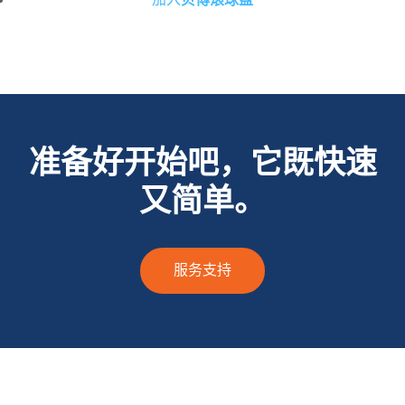
加入
贝博滚球盘
准备好开始吧，它既快速
又简单。
服务支持