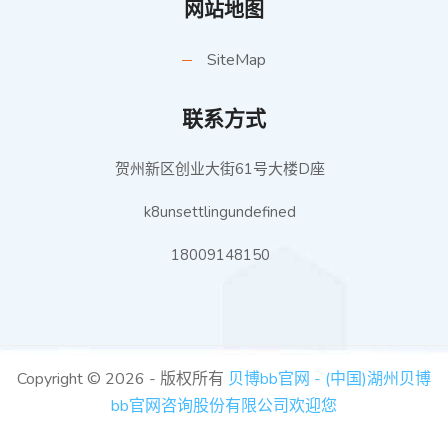
网站地图
SiteMap
联系方式
贺州新区创业大街61号大楼D座
k8unsettlingundefined
18009148150
Copyright © 2026 - 版权所有
贝博bb官网 - (中国)湖州贝博
bb官网咨询股份有限公司欢迎您