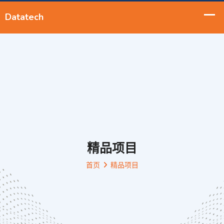
精品项目
首页
精品项目