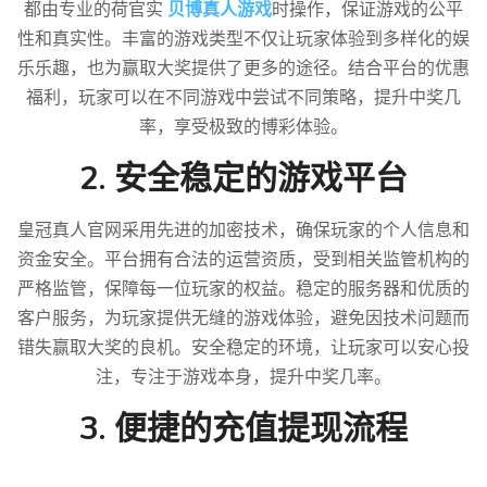
都由专业的荷官实
贝博真人游戏
时操作，保证游戏的公平
性和真实性。丰富的游戏类型不仅让玩家体验到多样化的娱
乐乐趣，也为赢取大奖提供了更多的途径。结合平台的优惠
福利，玩家可以在不同游戏中尝试不同策略，提升中奖几
率，享受极致的博彩体验。
2. 安全稳定的游戏平台
皇冠真人官网采用先进的加密技术，确保玩家的个人信息和
资金安全。平台拥有合法的运营资质，受到相关监管机构的
严格监管，保障每一位玩家的权益。稳定的服务器和优质的
客户服务，为玩家提供无缝的游戏体验，避免因技术问题而
错失赢取大奖的良机。安全稳定的环境，让玩家可以安心投
注，专注于游戏本身，提升中奖几率。
3. 便捷的充值提现流程