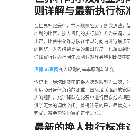
则详解与最新执行标
在世界杯比赛中，换人规则经历了多次调整，
地利的比赛，换人规则的执行标准尤为关键，直
规定，比赛中允许球队在常规时间内进行最多
的调整，既考虑到比赛的激烈程度，也兼顾到
详细解析世界杯阿尔及利亚对阵奥地利比赛中
贝博bb官网
换人规则的基本原则与演变
传统上，足球比赛中的换人次数限制为三次，
和运动员身体负荷的加重，国际足联逐步放宽换
人的规则，允许球队在比赛中进行更多战术调
供了更大的调度空间。值得注意的是，尽管换
完成，避免影响比赛的正常进行。
最新的换人执行标准