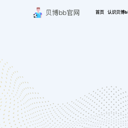
首页
认识
贝博b