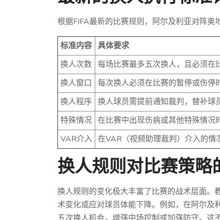
根据FIFA最新的比赛规则，阿尔及利亚对阵
标准内容
具体要求
换人次数
每场比赛最多五次换人，且必须在
换人窗口
每次换人必须在比赛的暂停或伤停
换人程序
换人球员需提前通知裁判，替补球
特殊情况
在比赛中出现伤病或其他特殊情况
VAR介入
在VAR（视频助理裁判）介入的
换人规则对比赛策略
换人规则的变化极大丰富了比赛的战术层面。
术变化或应对球员体能下降。例如，在阿尔及
五次换人机会，增强中场控制或加强防守。这