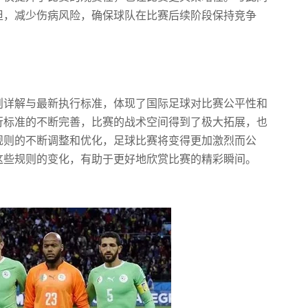
担，减少伤病风险，确保球队在比赛后续阶段保持竞争
则详解与最新执行标准，体现了国际足球对比赛公平性和
行标准的不断完善，比赛的战术空间得到了极大拓展，也
规则的不断调整和优化，足球比赛将变得更加激烈而公
这些规则的变化，有助于更好地欣赏比赛的精彩瞬间。