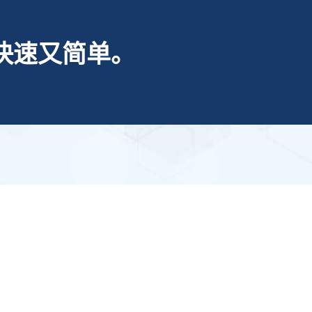
快速又简单。
航
网站地图
认识
贝博bb官网
精品项目
SiteMap
公司新闻
企业服务
加入
贝博滚球盘