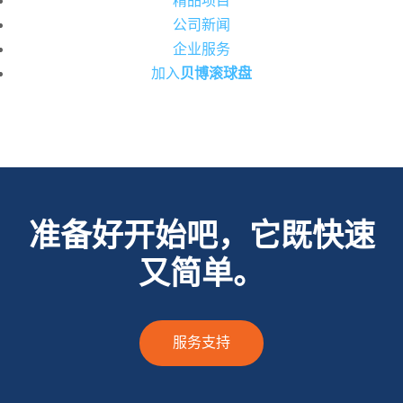
精品项目
公司新闻
企业服务
加入
贝博滚球盘
准备好开始吧，它既快速
又简单。
服务支持