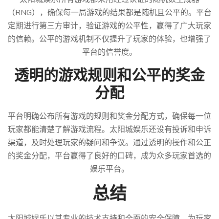
（RNG），确保每一局游戏的结果都是随机且公平的。平台
定期进行第三方审计，验证游戏的公平性，赢得了广大玩家
的信赖。公平的游戏机制不仅提升了玩家的体验，也增强了
平台的信誉度。
透明的游戏规则和公平的奖金
分配
平台明确公布所有游戏的规则和奖金分配方式，确保每一位
玩家都能清楚了解游戏流程。太阳城娱乐还设有投诉和申诉
渠道，及时处理玩家的疑问和争议。通过透明的操作和公正
的奖金分配，平台赢得了良好的口碑，成为众多玩家首选的
娱乐平台。
总结
太阳城娱乐以其专业的技术支持和全面的安全保障，为玩家