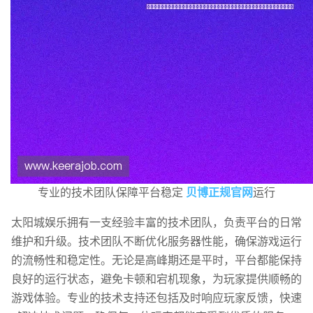
专业的技术团队保障平台稳定
贝博正规官网
运行
太阳城娱乐拥有一支经验丰富的技术团队，负责平台的日常
维护和升级。技术团队不断优化服务器性能，确保游戏运行
的流畅性和稳定性。无论是高峰期还是平时，平台都能保持
良好的运行状态，避免卡顿和宕机现象，为玩家提供顺畅的
游戏体验。专业的技术支持还包括及时响应玩家反馈，快速