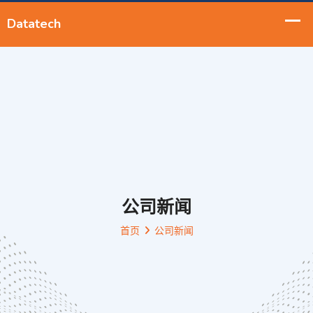
公司新闻
首页
公司新闻