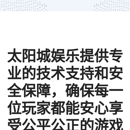
太阳城娱乐提供专
业的技术支持和安
全保障，确保每一
位玩家都能安心享
受公平公正的游戏