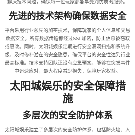
解决技术问题，确保每一位玩家都能享受到优质的服务。
先进的技术架构确保数据安全
平台采用行业领先的加密技术，保障玩家的个人信息和交易
数据安全。所有数据传输都经过SSL加密，防止信息被窃取
或篡改。同时，太阳城娱乐定期进行安全漏洞扫描和系统升
级，及时修补潜在的安全隐患，确保平台的安全性达到行业
最高标准。技术支持团队还设有应急预案，能够在突发事件
中迅速应对，最大程度减少损失，保障玩家权益。
太阳城娱乐的安全保障措
施
多层次的安全防护体系
太阳城娱乐建立了多层次的安全防护体系，包括防火墙、入