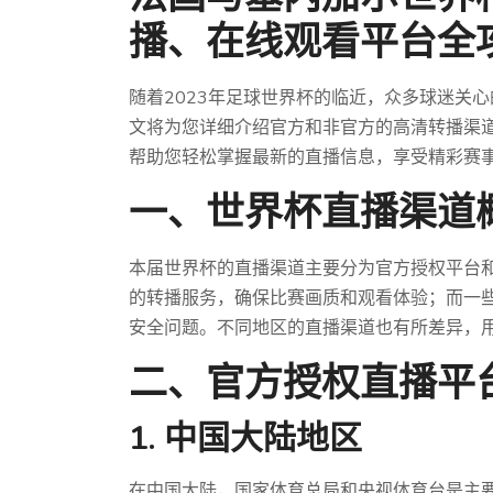
播、在线观看平台全
随着2023年足球世界杯的临近，众多球迷关
文将为您详细介绍官方和非官方的高清转播渠
帮助您轻松掌握最新的直播信息，享受精彩赛
一、世界杯直播渠道
本届世界杯的直播渠道主要分为官方授权平台
的转播服务，确保比赛画质和观看体验；而一
安全问题。不同地区的直播渠道也有所差异，
二、官方授权直播平
1. 中国大陆地区
在中国大陆，国家体育总局和央视体育台是主要