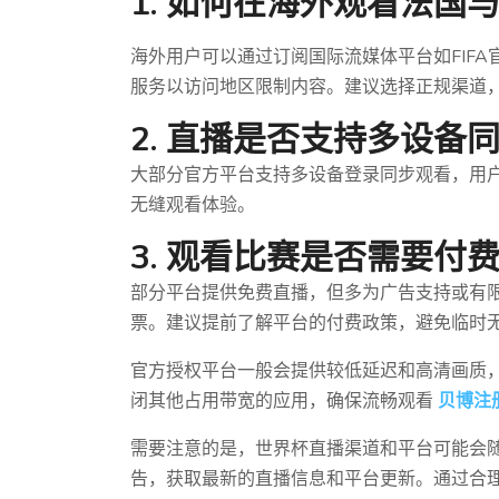
1. 如何在海外观看法国
海外用户可以通过订阅国际流媒体平台如FIFA官
服务以访问地区限制内容。建议选择正规渠道
2. 直播是否支持多设备
大部分官方平台支持多设备登录同步观看，用
无缝观看体验。
3. 观看比赛是否需要付
部分平台提供免费直播，但多为广告支持或有
票。建议提前了解平台的付费政策，避免临时
官方授权平台一般会提供较低延迟和高清画质
闭其他占用带宽的应用，确保流畅观看
贝博注
需要注意的是，世界杯直播渠道和平台可能会
告，获取最新的直播信息和平台更新。通过合