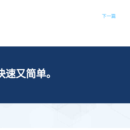
下一篇
快速又简单。