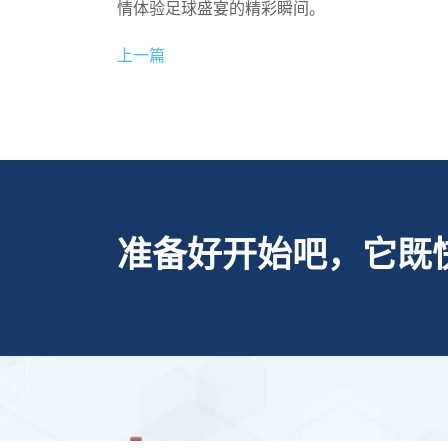
情体验足球盛宴的精彩瞬间。
上一篇
准备好开始吧，它既