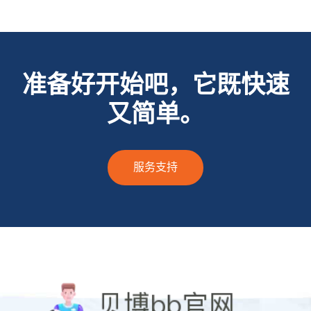
准备好开始吧，它既快速
又简单。
服务支持