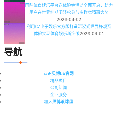
国际体育娱乐平台送体验金活动全面开启，助力
用户在世界杯期间轻松参与多样竞猜赢大奖
2026-08-02
利用C7电子娱乐官方版打造沉浸式世界杯观赛
体验实现体育娱乐新突破
2026-08-01
导航
认识
贝博bb官网
精品项目
公司新闻
企业服务
加入
贝博滚球盘