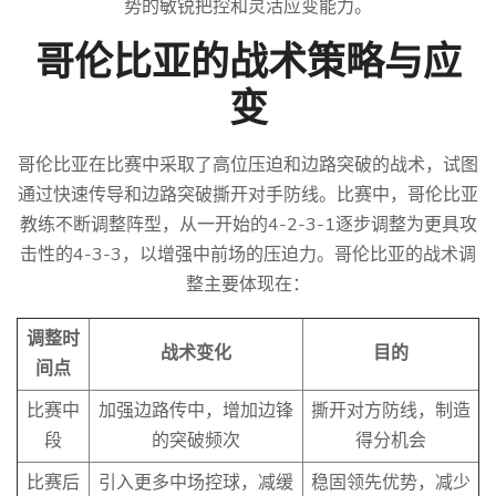
势的敏锐把控和灵活应变能力。
哥伦比亚的战术策略与应
变
哥伦比亚在比赛中采取了高位压迫和边路突破的战术，试图
通过快速传导和边路突破撕开对手防线。比赛中，哥伦比亚
教练不断调整阵型，从一开始的4-2-3-1逐步调整为更具攻
击性的4-3-3，以增强中前场的压迫力。哥伦比亚的战术调
整主要体现在：
调整时
战术变化
目的
间点
比赛中
加强边路传中，增加边锋
撕开对方防线，制造
段
的突破频次
得分机会
比赛后
引入更多中场控球，减缓
稳固领先优势，减少