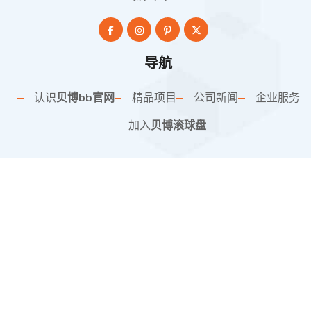
导航
认识
贝博bb官网
精品项目
公司新闻
企业服务
加入
贝博滚球盘
网站地图
SiteMap
联系方式
贺州新区创业大街61号大楼D座
k8unsettlingundefined