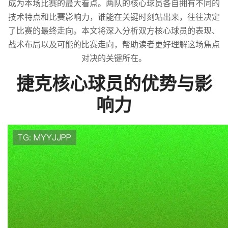
成为本场比赛的最大看点。两队的核心球员各自拥有不同的
技术特点和比赛影响力，谁能在关键时刻站出来，往往决定
了比赛的最终走向。本文将深入分析双方核心球员的表现、
战术布局以及可能的比赛走向，帮助读者更好理解这场焦点
对决的关键所在。
捷克核心球员的优势与影
响力