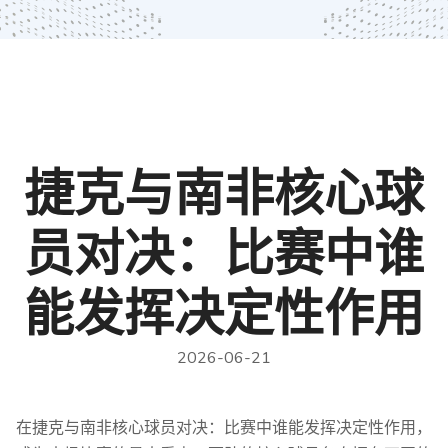
捷克与南非核心球
员对决：比赛中谁
能发挥决定性作用
2026-06-21
在捷克与南非核心球员对决：比赛中谁能发挥决定性作用，