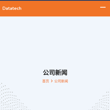
公司新闻
首页
公司新闻