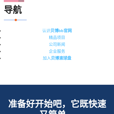
导航
认识
贝博bb官网
精品项目
公司新闻
企业服务
加入
贝博滚球盘
准备好开始吧，它既快速